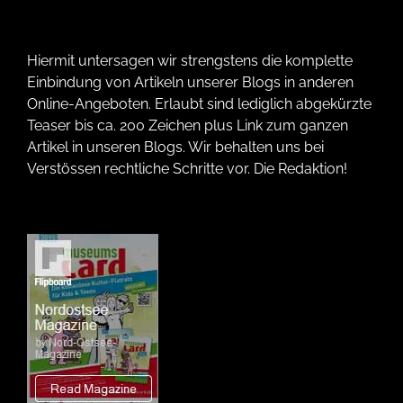
Hiermit untersagen wir strengstens die komplette
Einbindung von Artikeln unserer Blogs in anderen
Online-Angeboten. Erlaubt sind lediglich abgekürzte
Teaser bis ca. 200 Zeichen plus Link zum ganzen
Artikel in unseren Blogs. Wir behalten uns bei
Verstössen rechtliche Schritte vor. Die Redaktion!
Wir verwenden Technologien wie Cookies, um Geräteinformationen zu
speichern und/oder darauf zuzugreifen. Wir tun dies, um das Browsing-
Erlebnis zu verbessern und um (nicht) personalisierte Werbung
anzuzeigen. Wenn du nicht zustimmst oder die Zustimmung widerrufst,
kann dies bestimmte Merkmale und Funktionen beeinträchtigen.
Nur funktionale Cookies
Immer aktiv