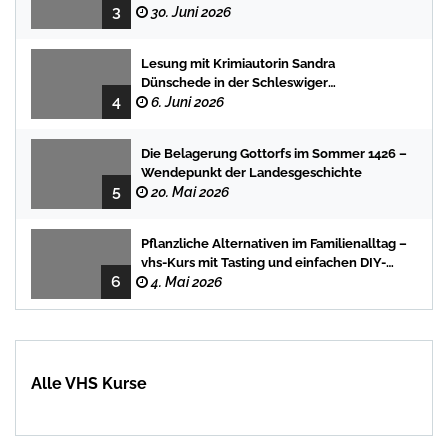
3
Programm für Kinder und Jugendliche
30. Juni 2026
Lesung mit Krimiautorin Sandra
Dünschede in der Schleswiger
4
Stadtbücherei
6. Juni 2026
Die Belagerung Gottorfs im Sommer 1426 –
Wendepunkt der Landesgeschichte
5
20. Mai 2026
Pflanzliche Alternativen im Familienalltag –
vhs-Kurs mit Tasting und einfachen DIY-
6
Rezepten
4. Mai 2026
Alle VHS Kurse