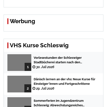
Werbung
VHS Kurse Schleswig
Vorlesestunden der Schleswiger
Stadtbücherei starten nach den
1
Sommerferien mit spannenden
30. Juli 2026
Geschichten
Dänisch lernen an der vhs: Neue Kurse für
Einsteiger*innen und Fortgeschrittene
2
29. Juli 2026
Sommerferien im Jugendzentrum
Schleswig: Abwechslungsreiches