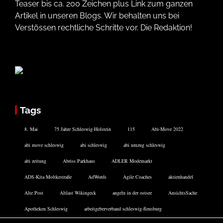
Teaser bis ca. 200 Zeichen plus Link zum ganzen
Artikel in unseren Blogs. Wir behalten uns bei
Verstössen rechtliche Schritte vor. Die Redaktion!
Tags
8. Mai
75 Jahre Schleswig-Holstein
115
Abi-Move 2022
abi move schleswig
abi schleswig
abi umzug schleswig
abi zeitung
Abriss Parkhaus
ADLER Modemarkt
ADS-Kita Moltkestraße
AdWords
Agile Coaches
aktienhandel
Alte Post
Altlast Wikingeck
angeln in der ostsee
AnsichtsSache
Apotheken Schleswig
arbeitgeberverband schleswig-flensburg