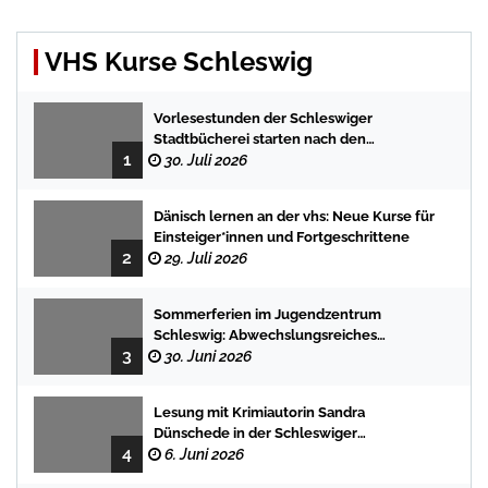
VHS Kurse Schleswig
Vorlesestunden der Schleswiger
Stadtbücherei starten nach den
1
Sommerferien mit spannenden
30. Juli 2026
Geschichten
Dänisch lernen an der vhs: Neue Kurse für
Einsteiger*innen und Fortgeschrittene
2
29. Juli 2026
Sommerferien im Jugendzentrum
Schleswig: Abwechslungsreiches
3
Programm für Kinder und Jugendliche
30. Juni 2026
Lesung mit Krimiautorin Sandra
Dünschede in der Schleswiger
4
Stadtbücherei
6. Juni 2026