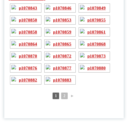
1
2
►