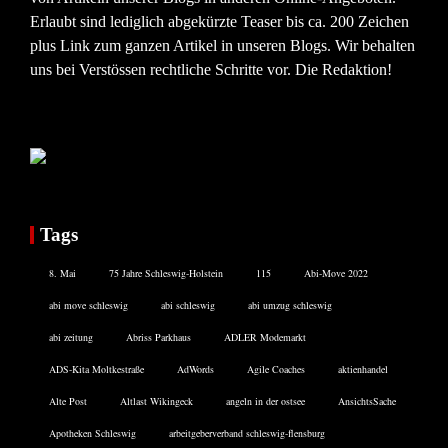
Erlaubt sind lediglich abgekürzte Teaser bis ca. 200 Zeichen
plus Link zum ganzen Artikel in unseren Blogs. Wir behalten
uns bei Verstössen rechtliche Schritte vor. Die Redaktion!
Tags
8. Mai
75 Jahre Schleswig-Holstein
115
Abi-Move 2022
abi move schleswig
abi schleswig
abi umzug schleswig
abi zeitung
Abriss Parkhaus
ADLER Modemarkt
ADS-Kita Moltkestraße
AdWords
Agile Coaches
aktienhandel
Alte Post
Altlast Wikingeck
angeln in der ostsee
AnsichtsSache
Apotheken Schleswig
arbeitgeberverband schleswig-flensburg