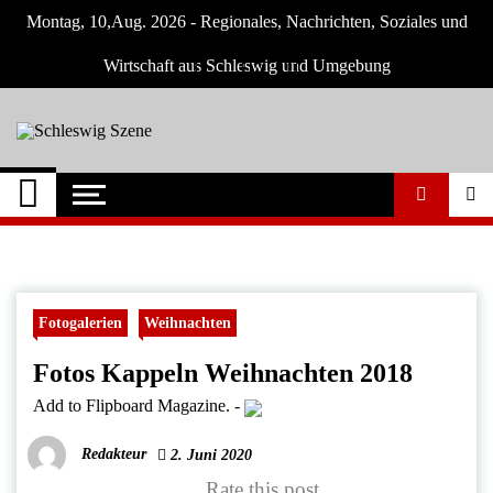
Skip
Montag, 10,Aug. 2026 - Regionales, Nachrichten, Soziales und
to
content
Wirtschaft aus Schleswig und Umgebung
Schleswig Szene
Neuigkeiten und Nachrichten aus Schleswig
und Umgebung
Fotogalerien
Weihnachten
Fotos Kappeln Weihnachten 2018
Add to Flipboard Magazine.
-
Redakteur
2. Juni 2020
Rate this post