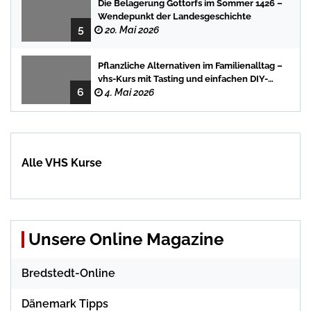
Die Belagerung Gottorfs im Sommer 1426 –
Wendepunkt der Landesgeschichte
5
20. Mai 2026
Pflanzliche Alternativen im Familienalltag –
vhs-Kurs mit Tasting und einfachen DIY-
6
Rezepten
4. Mai 2026
Alle VHS Kurse
Unsere Online Magazine
Bredstedt-Online
Dänemark Tipps