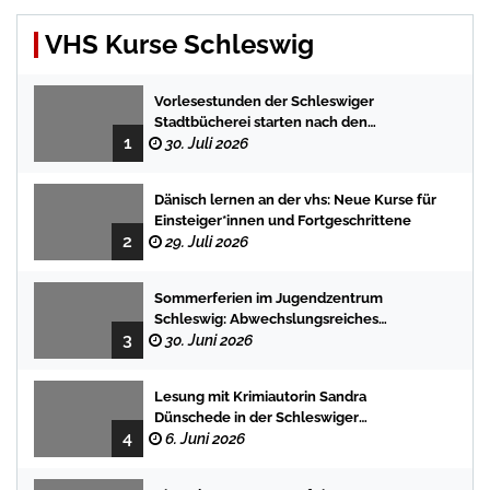
VHS Kurse Schleswig
Vorlesestunden der Schleswiger
Stadtbücherei starten nach den
1
Sommerferien mit spannenden
30. Juli 2026
Geschichten
Dänisch lernen an der vhs: Neue Kurse für
Einsteiger*innen und Fortgeschrittene
2
29. Juli 2026
Sommerferien im Jugendzentrum
Schleswig: Abwechslungsreiches
3
Programm für Kinder und Jugendliche
30. Juni 2026
Lesung mit Krimiautorin Sandra
Dünschede in der Schleswiger
4
Stadtbücherei
6. Juni 2026