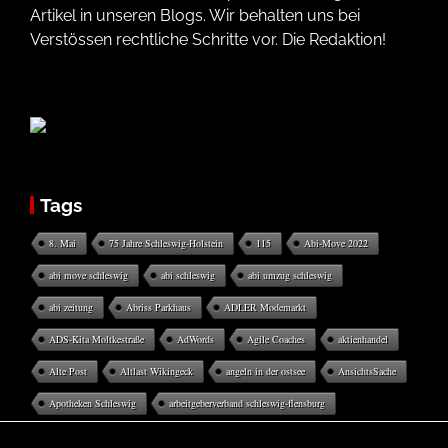
Artikel in unseren Blogs. Wir behalten uns bei
Verstössen rechtliche Schritte vor. Die Redaktion!
Tags
8. Mai
75 Jahre Schleswig-Holstein
115
Abi-Move 2022
abi move schleswig
abi schleswig
abi umzug schleswig
abi zeitung
Abriss Parkhaus
ADLER Modemarkt
ADS-Kita Moltkestraße
AdWords
Agile Coaches
aktienhandel
Alte Post
Altlast Wikingeck
angeln in der ostsee
AnsichtsSache
Apotheken Schleswig
arbeitgeberverband schleswig-flensburg