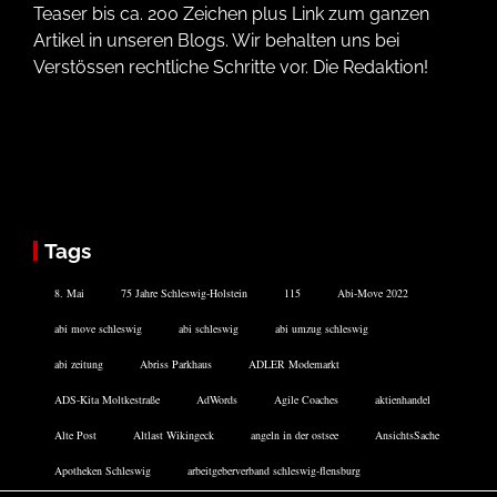
Teaser bis ca. 200 Zeichen plus Link zum ganzen
Artikel in unseren Blogs. Wir behalten uns bei
Verstössen rechtliche Schritte vor. Die Redaktion!
Tags
8. Mai
75 Jahre Schleswig-Holstein
115
Abi-Move 2022
abi move schleswig
abi schleswig
abi umzug schleswig
abi zeitung
Abriss Parkhaus
ADLER Modemarkt
ADS-Kita Moltkestraße
AdWords
Agile Coaches
aktienhandel
Alte Post
Altlast Wikingeck
angeln in der ostsee
AnsichtsSache
Apotheken Schleswig
arbeitgeberverband schleswig-flensburg