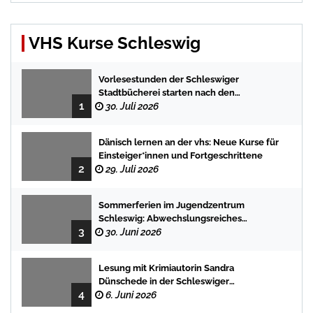
VHS Kurse Schleswig
Vorlesestunden der Schleswiger
Stadtbücherei starten nach den
1
Sommerferien mit spannenden
30. Juli 2026
Geschichten
Dänisch lernen an der vhs: Neue Kurse für
Einsteiger*innen und Fortgeschrittene
2
29. Juli 2026
Sommerferien im Jugendzentrum
Schleswig: Abwechslungsreiches
3
Programm für Kinder und Jugendliche
30. Juni 2026
Lesung mit Krimiautorin Sandra
Dünschede in der Schleswiger
4
Stadtbücherei
6. Juni 2026