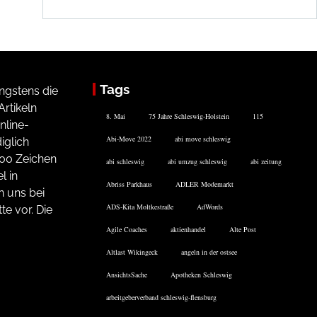
Tags
ngstens die
rtikeln
8. Mai
75 Jahre Schleswig-Holstein
115
nline-
Abi-Move 2022
abi move schleswig
iglich
200 Zeichen
abi schleswig
abi umzug schleswig
abi zeitung
l in
Abriss Parkhaus
ADLER Modemarkt
n uns bei
ADS-Kita Moltkestraße
AdWords
te vor. Die
Agile Coaches
aktienhandel
Alte Post
Altlast Wikingeck
angeln in der ostsee
AnsichtsSache
Apotheken Schleswig
arbeitgeberverband schleswig-flensburg