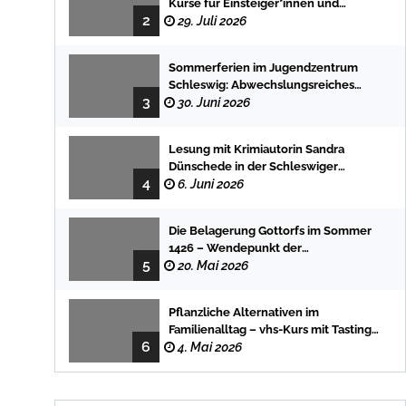
Kurse für Einsteiger*innen und
2
Fortgeschrittene
29. Juli 2026
Sommerferien im Jugendzentrum
Schleswig: Abwechslungsreiches
3
Programm für Kinder und Jugendliche
30. Juni 2026
Lesung mit Krimiautorin Sandra
Dünschede in der Schleswiger
4
Stadtbücherei
6. Juni 2026
Die Belagerung Gottorfs im Sommer
1426 – Wendepunkt der
5
Landesgeschichte
20. Mai 2026
Pflanzliche Alternativen im
Familienalltag – vhs-Kurs mit Tasting
6
und einfachen DIY-Rezepten
4. Mai 2026