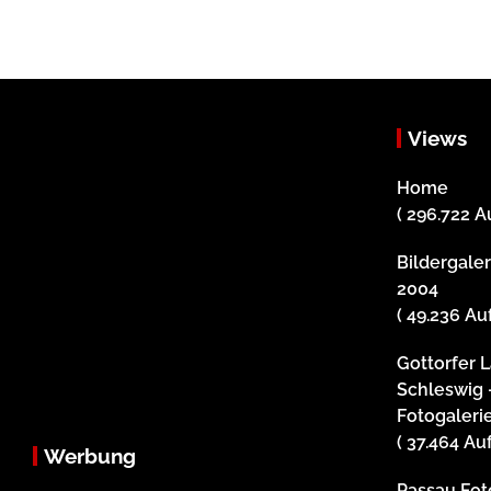
Views
Home
( 296.722 A
Bildergale
2004
( 49.236 Au
Gottorfer 
Schleswig 
Fotogaleri
( 37.464 Au
Werbung
Passau Foto