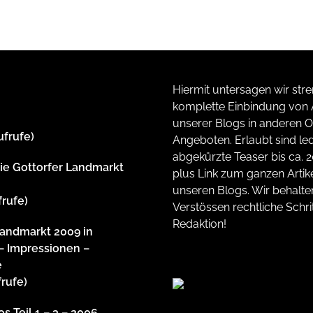
Hiermit untersagen wir stre
komplette Einbindung von A
unserer Blogs in anderen O
ufrufe)
Angeboten. Erlaubt sind led
abgekürzte Teaser bis ca. 
rie Gottorfer Landmarkt
plus Link zum ganzen Artike
unseren Blogs. Wir behalte
frufe)
Verstössen rechtliche Schrit
Redaktion!
Landmarkt 2009 in
– Impressionen –
e
frufe)
s Teil 1 – 3 – 2006