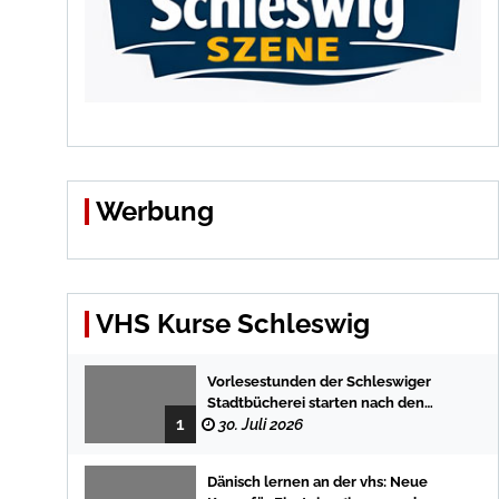
Werbung
VHS Kurse Schleswig
Vorlesestunden der Schleswiger
Stadtbücherei starten nach den
1
Sommerferien mit spannenden
30. Juli 2026
Geschichten
Dänisch lernen an der vhs: Neue