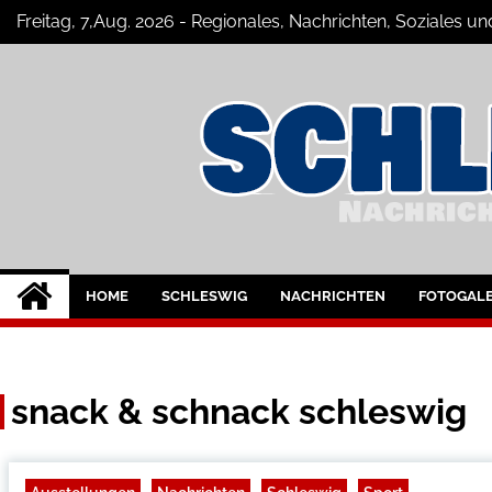
Skip
Freitag, 7,Aug. 2026 - Regionales, Nachrichten, Soziales
to
content
Schleswig Szene
Neuigkeiten und Nachrichten aus Sc
HOME
SCHLESWIG
NACHRICHTEN
FOTOGALE
snack & schnack schleswig