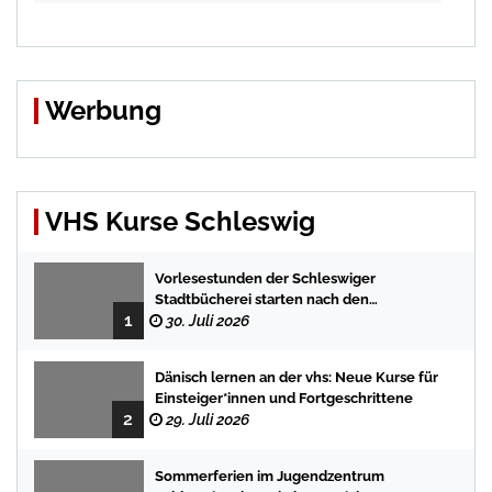
Werbung
VHS Kurse Schleswig
Vorlesestunden der Schleswiger
Stadtbücherei starten nach den
1
Sommerferien mit spannenden
30. Juli 2026
Geschichten
Dänisch lernen an der vhs: Neue Kurse für
Einsteiger*innen und Fortgeschrittene
2
29. Juli 2026
Sommerferien im Jugendzentrum