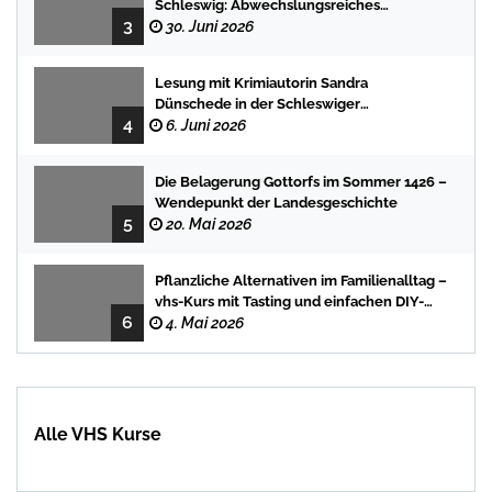
Schleswig: Abwechslungsreiches
3
Programm für Kinder und Jugendliche
30. Juni 2026
Lesung mit Krimiautorin Sandra
Dünschede in der Schleswiger
4
Stadtbücherei
6. Juni 2026
Die Belagerung Gottorfs im Sommer 1426 –
Wendepunkt der Landesgeschichte
5
20. Mai 2026
Pflanzliche Alternativen im Familienalltag –
vhs-Kurs mit Tasting und einfachen DIY-
6
Rezepten
4. Mai 2026
Alle VHS Kurse