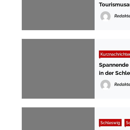
Tourismusa
Umweltaus
Redakte
Kurznachrichte
Spannende 
in der Schl
Redakte
Schleswig
So