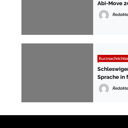
Abi-Move 2
Redakte
Kurznachrichte
Schleswiger
Sprache in 
Redakte