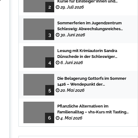
Kurse für Einsteiger*innen und
2
Fortgeschrittene
29. Juli 2026
Sommerferien im Jugendzentrum
Schleswig: Abwechslungsreiches
3
Programm für Kinder und Jugendliche
30. Juni 2026
Lesung mit Krimiautorin Sandra
Dünschede in der Schleswiger
4
Stadtbücherei
6. Juni 2026
Die Belagerung Gottorfs im Sommer
1426 – Wendepunkt der
5
Landesgeschichte
20. Mai 2026
Pflanzliche Alternativen im
Familienalltag – vhs-Kurs mit Tasting
6
und einfachen DIY-Rezepten
4. Mai 2026