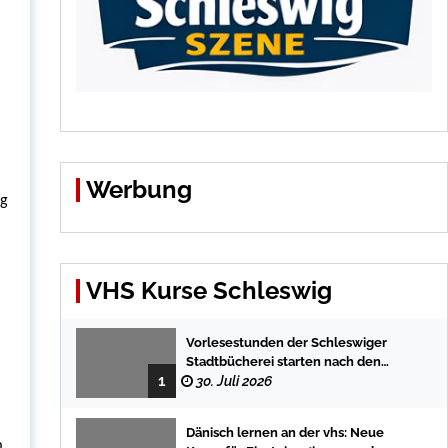
Werbung
rg
VHS Kurse Schleswig
Vorlesestunden der Schleswiger
Stadtbücherei starten nach den
1
Sommerferien mit spannenden
30. Juli 2026
Geschichten
Dänisch lernen an der vhs: Neue
m