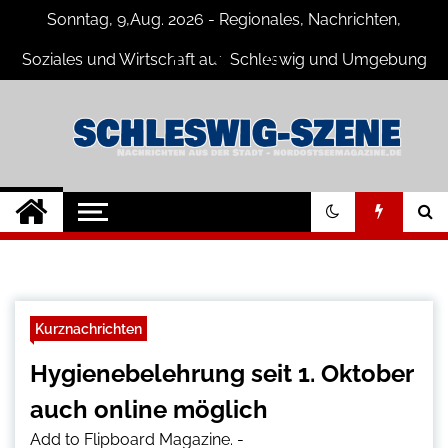
Skip
Sonntag, 9,Aug. 2026 - Regionales, Nachrichten,
to
content
Soziales und Wirtschaft aus Schleswig und Umgebung
Schleswig Szene
Neuigkeiten und Nachrichten aus
Schleswig und Umgebung
Kurznachrichten
Hygienebelehrung seit 1. Oktober
auch online möglich
Add to Flipboard Magazine.
-