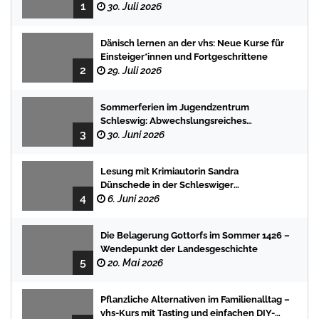
1
Sommerferien mit spannenden
30. Juli 2026
Geschichten
Dänisch lernen an der vhs: Neue Kurse für
Einsteiger*innen und Fortgeschrittene
2
29. Juli 2026
Sommerferien im Jugendzentrum
Schleswig: Abwechslungsreiches
3
Programm für Kinder und Jugendliche
30. Juni 2026
Lesung mit Krimiautorin Sandra
Dünschede in der Schleswiger
4
Stadtbücherei
6. Juni 2026
Die Belagerung Gottorfs im Sommer 1426 –
Wendepunkt der Landesgeschichte
5
20. Mai 2026
Pflanzliche Alternativen im Familienalltag –
vhs-Kurs mit Tasting und einfachen DIY-