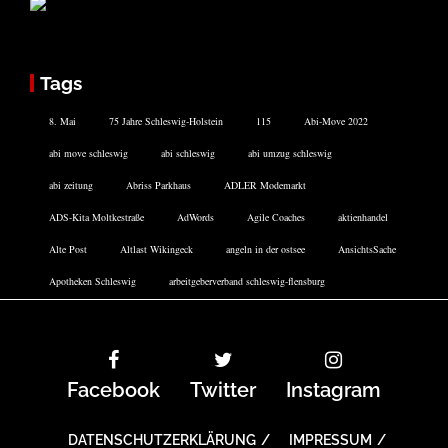
Tags
8. Mai
75 Jahre Schleswig-Holstein
115
Abi-Move 2022
abi move schleswig
abi schleswig
abi umzug schleswig
abi zeitung
Abriss Parkhaus
ADLER Modemarkt
ADS-Kita Moltkestraße
AdWords
Agile Coaches
aktienhandel
Alte Post
Altlast Wikingeck
angeln in der ostsee
AnsichtsSache
Apotheken Schleswig
arbeitgeberverband schleswig-flensburg
Facebook
Twitter
Instagram
DATENSCHUTZERKLÄRUNG
IMPRESSUM